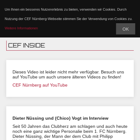
Um Ihnen ein besseres Nutzererlebnis zu bieten, verwenden wir Cookies. Durch
Nutzung der CEF Nürnberg-Webseite stimmen Sie der Verwendung von Cookies zu.
Weitere Informationen
OK
CEF INSIDE
Dieses Video ist leider nicht mehr verfügbar. Besuch uns
auf YouTube um auch unsere älteren Videos zu finden!
CEF Nürnberg auf YouTube
Dieter Nüssing und (Chico) Vogt im Interview
Seit 50 Jahren das Clubherz am schlagen und auch heute
noch eine ganz wichtige Personalie beim 1. FC Nürnberg.
Dieter Nüssing, der Mann der dem Club mit Philipp