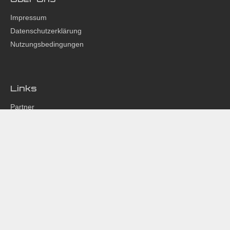
Impressum
Datenschutzerklärung
Nutzungsbedingungen
Links
Partner
Phuket 24 Hours
Studio Z
Club Talk
CEF Inside
Social Media
Instagram