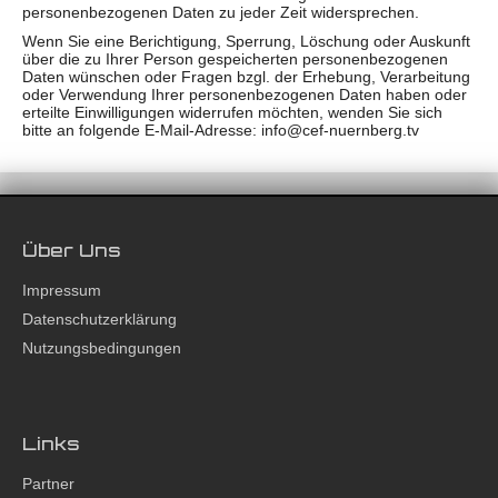
personenbezogenen Daten zu jeder Zeit widersprechen.
Wenn Sie eine Berichtigung, Sperrung, Löschung oder Auskunft
über die zu Ihrer Person gespeicherten personenbezogenen
Daten wünschen oder Fragen bzgl. der Erhebung, Verarbeitung
oder Verwendung Ihrer personenbezogenen Daten haben oder
erteilte Einwilligungen widerrufen möchten, wenden Sie sich
bitte an folgende E-Mail-Adresse: info@cef-nuernberg.tv
Über Uns
Impressum
Datenschutzerklärung
Nutzungsbedingungen
Links
Partner