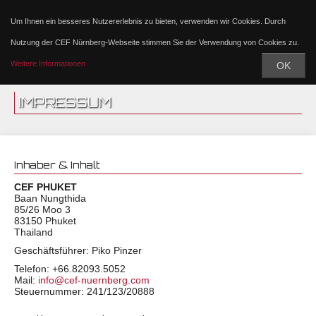
Um Ihnen ein besseres Nutzererlebnis zu bieten, verwenden wir Cookies. Durch
Nutzung der CEF Nürnberg-Webseite stimmen Sie der Verwendung von Cookies zu.
Weitere Informationen
OK
IMPRESSUM
Inhaber & Inhalt
CEF PHUKET
Baan Nungthida
85/26 Moo 3
83150 Phuket
Thailand
Geschäftsführer: Piko Pinzer
Telefon: +66.82093.5052
Mail:
info@cef-nuernberg.com
Steuernummer: 241/123/20888