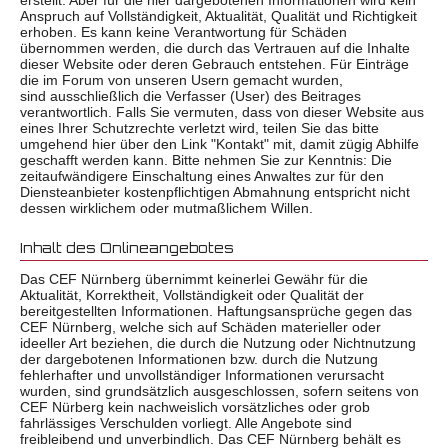
erstellt. Aber für die hier dargebotenen Informationen wird kein
Anspruch auf Vollständigkeit, Aktualität, Qualität und Richtigkeit
erhoben. Es kann keine Verantwortung für Schäden
übernommen werden, die durch das Vertrauen auf die Inhalte
dieser Website oder deren Gebrauch entstehen. Für Einträge
die im Forum von unseren Usern gemacht wurden,
sind ausschließlich die Verfasser (User) des Beitrages
verantwortlich. Falls Sie vermuten, dass von dieser Website aus
eines Ihrer Schutzrechte verletzt wird, teilen Sie das bitte
umgehend hier über den Link "Kontakt" mit, damit zügig Abhilfe
geschafft werden kann. Bitte nehmen Sie zur Kenntnis: Die
zeitaufwändigere Einschaltung eines Anwaltes zur für den
Diensteanbieter kostenpflichtigen Abmahnung entspricht nicht
dessen wirklichem oder mutmaßlichem Willen.
Inhalt des Onlineangebotes
Das CEF Nürnberg übernimmt keinerlei Gewähr für die
Aktualität, Korrektheit, Vollständigkeit oder Qualität der
bereitgestellten Informationen. Haftungsansprüche gegen das
CEF Nürnberg, welche sich auf Schäden materieller oder
ideeller Art beziehen, die durch die Nutzung oder Nichtnutzung
der dargebotenen Informationen bzw. durch die Nutzung
fehlerhafter und unvollständiger Informationen verursacht
wurden, sind grundsätzlich ausgeschlossen, sofern seitens von
CEF Nürberg kein nachweislich vorsätzliches oder grob
fahrlässiges Verschulden vorliegt. Alle Angebote sind
freibleibend und unverbindlich. Das CEF Nürnberg behält es