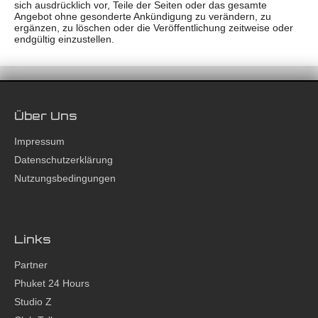
sich ausdrücklich vor, Teile der Seiten oder das gesamte
Angebot ohne gesonderte Ankündigung zu verändern, zu
ergänzen, zu löschen oder die Veröffentlichung zeitweise oder
endgültig einzustellen.
Über Uns
Impressum
Datenschutzerklärung
Nutzungsbedingungen
Links
Partner
Phuket 24 Hours
Studio Z