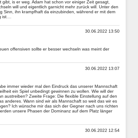
gibt, is er weg. Adam hat schon vor einiger Zeit gesagt,
seln will und eigentlich garnicht mehr zurück will. Unter den
 Sinn, ihn krampfhaft da einzubinden, während er mit dem
st....
30.06.2022 13:50
neuen offensiven sollte er besser wechseln was meint der
30.06.2022 13:07
habe immer wieder mal den Eindruck das unserer Mannschaft
ilheit ein Spiel unbedingt gewinnen zu wollen. Wie will der
n austreiben? Zweite Frage: Die flexible Einstellung auf den
as anderes. Wann sind wir als Mannschaft so weit das wir es
ngen? Ich wünsche mir das sich der Gegner nach uns richten
erden unsere Phasen der Dominanz auf dem Platz länger
30.06.2022 12:54